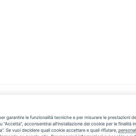
FLAGSHIP STORE
Via delle Carrozze 81 
i
er garantire le funzionalità tecniche e per misurare le prestazioni del 
Tel. +39 066 793946
“Accetta”, acconsentirai all'installazione dei cookie per le finalità in
 Cookie policy
”. Se vuoi decidere quali cookie accettare e quali rifiutare,
personal