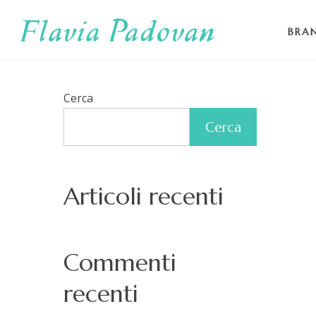
Skip
to
BRA
main
content
Cerca
Cerca
Articoli recenti
Commenti
recenti