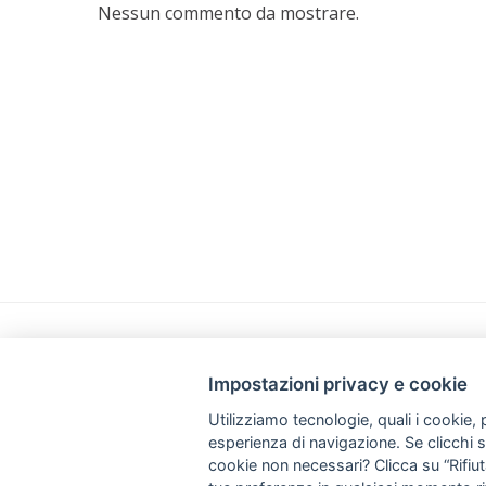
Nessun commento da mostrare.
INFO
Impostazioni privacy e cookie
Iscriviti alla newsletter
Pagament
Utilizziamo tecnologie, quali i cookie, p
esperienza di navigazione. Se clicchi su 
Termini e condizioni
Privacy e
cookie non necessari? Clicca su “Rifiuta